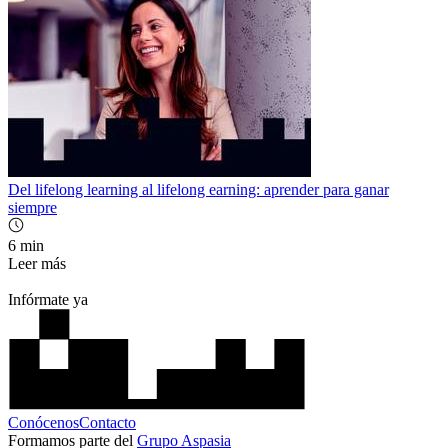
Del lifelong learning al lifelong earning: aprender para ganar
siempre
6 min
Leer más
Infórmate ya
Conócenos
Contacto
Formamos parte del
Grupo Aspasia