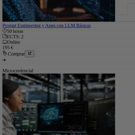
Prompt Engineering y Apps con LLM Básicas
50 horas
ECTS: 2
Online
195 €
Comprar
Microcredencial