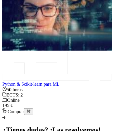
Python & Scikit-learn para ML
50 horas
ECTS: 2
Online
195 €
Comprar
¿Tienes dudas? ¡Las resolvemos!